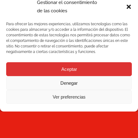
Contacto
Gestionar el consentimiento
de las cookies
NEWSLETTER
Para ofrecer las mejores experiencias, utilizamos tecnologías como las
cookies para almacenar y/o acceder a la información del dispositivo. El
consentimiento de estas tecnologías nos permitirá procesar datos como
el comportamiento de navegación o las identificaciones únicas en este
sitio. No consentir o retirar el consentimiento, puede afectar
negativamente a ciertas características y funciones.
Aceptar
Suscríbete
Denegar
Al hacer clic en Suscríbete, aceptas haber leído la
Política
Ver preferencias
de Privacidad
y que Mecesa almacene y procese la
información personal suministrada arriba para
proporcionarte el contenido solicitado.