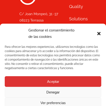
Quality
C/ Joan Monpeó, 31 -37
Solutions
08223 Terrassa
Barcelona, Spain
Gestionar el consentimiento
Blog
+34 93 736 35 00
de las cookies
mecesa@mecesa.com
Mecesa
Para ofrecer las mejores experiencias, utilizamos tecnologías como las
cookies para almacenar y/o acceder a la información del dispositivo. El
Contact
consentimiento de estas tecnologías nos permitirá procesar datos como
el comportamiento de navegación o las identificaciones únicas en este
sitio. No consentir o retirar el consentimiento, puede afectar
negativamente a ciertas características y funciones.
NEWSLETTER
Aceptar
Denegar
Ver preferencias