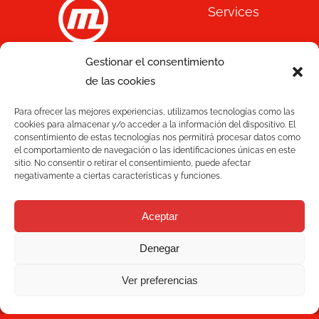
Services
Quality
Gestionar el consentimiento
C/ Joan Monpeó, 31 -37
de las cookies
Solutions
08223 Terrassa
Barcelona, Spain
Para ofrecer las mejores experiencias, utilizamos tecnologías como las
Blog
cookies para almacenar y/o acceder a la información del dispositivo. El
+34 93 736 35 00
consentimiento de estas tecnologías nos permitirá procesar datos como
mecesa@mecesa.com
el comportamiento de navegación o las identificaciones únicas en este
Mecesa
sitio. No consentir o retirar el consentimiento, puede afectar
negativamente a ciertas características y funciones.
Contact
Aceptar
NEWSLETTER
Denegar
Ver preferencias