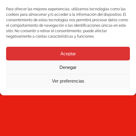
Quality
Para ofrecer las mejores experiencias, utilizamos tecnologías como las
C/ Joan Monpeó, 31 -37
cookies para almacenar y/o acceder a la información del dispositivo. El
Solutions
08223 Terrassa
consentimiento de estas tecnologías nos permitirá procesar datos como
el comportamiento de navegación o las identificaciones únicas en este
Barcelona, Spain
sitio. No consentir o retirar el consentimiento, puede afectar
Blog
+34 93 736 35 00
negativamente a ciertas características y funciones.
mecesa@mecesa.com
Mecesa
Aceptar
Contact
Denegar
Ver preferencias
NEWSLETTER
Subscribe