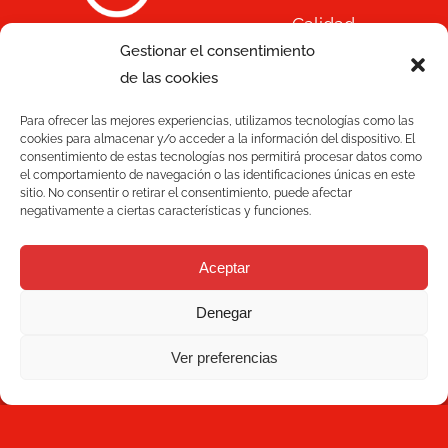
Calidad
Gestionar el consentimiento
C/ Joan Monpeó, 31 -37
Soluciones
de las cookies
08223 Terrassa
Barcelona, España
Para ofrecer las mejores experiencias, utilizamos tecnologías como las
Blog
+34 93 736 35 00
cookies para almacenar y/o acceder a la información del dispositivo. El
consentimiento de estas tecnologías nos permitirá procesar datos como
mecesa@mecesa.com
el comportamiento de navegación o las identificaciones únicas en este
Mecesa
sitio. No consentir o retirar el consentimiento, puede afectar
negativamente a ciertas características y funciones.
Contacto
Aceptar
NEWSLETTER
Denegar
Ver preferencias