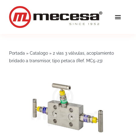
Saltar
al
Toggl
contenido
Navig
Servicios
Portada
»
Catalogo
»
2 vias 3 válvulas, acoplamiento
Calidad
bridado a transmisor, tipo petaca (Ref. MC5-23)
Soluciones
Blog
Mecesa
Contacto