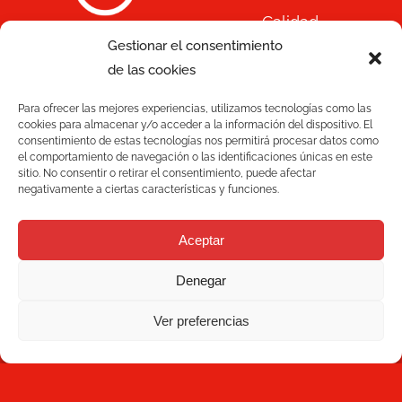
Calidad
Gestionar el consentimiento
C/ Joan Monpeó, 31 -37
Soluciones
de las cookies
08223 Terrassa
Barcelona, España
Para ofrecer las mejores experiencias, utilizamos tecnologías como las
Blog
+34 93 736 35 00
cookies para almacenar y/o acceder a la información del dispositivo. El
consentimiento de estas tecnologías nos permitirá procesar datos como
mecesa@mecesa.com
el comportamiento de navegación o las identificaciones únicas en este
Mecesa
sitio. No consentir o retirar el consentimiento, puede afectar
negativamente a ciertas características y funciones.
Contacto
Aceptar
NEWSLETTER
Denegar
Ver preferencias