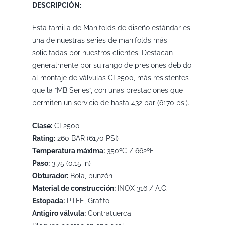
DESCRIPCIÓN:
Esta familia de Manifolds de diseño estándar es
una de nuestras series de manifolds más
solicitadas por nuestros clientes. Destacan
generalmente por su rango de presiones debido
al montaje de válvulas CL2500, más resistentes
que la “MB Series”, con unas prestaciones que
permiten un servicio de hasta 432 bar (6170 psi).
Clase:
CL2500
Rating:
260 BAR (6170 PSI)
Temperatura máxima:
350ºC / 662ºF
Paso:
3,75 (0.15 in)
Obturador:
Bola, punzón
Material de construcción:
INOX 316 / A.C.
Estopada:
PTFE, Grafito
Antigiro válvula:
Contratuerca