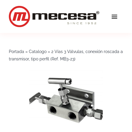
Saltar
al
Toggl
contenido
Navig
Servicios
Portada
»
Catalogo
»
2 Vías 3 Válvulas, conexión roscada a
Calidad
transmisor, tipo perfil (Ref. MB3-23)
Soluciones
Blog
Mecesa
Contacto