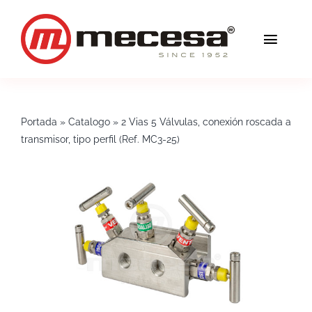
Saltar
al
Toggl
contenido
Navig
Servicios
Portada
»
Catalogo
»
2 Vias 5 Válvulas, conexión roscada a
Calidad
transmisor, tipo perfil (Ref. MC3-25)
Soluciones
Blog
Mecesa
Contacto