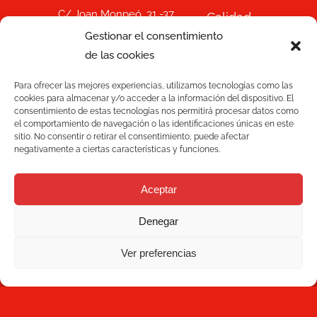
C/ Joan Monpeó, 31 -37
Calidad
08223 Terrassa
Gestionar el consentimiento
Barcelona, España
Soluciones
de las cookies
+34 93 736 35 00
Para ofrecer las mejores experiencias, utilizamos tecnologías como las
Blog
mecesa@mecesa.com
cookies para almacenar y/o acceder a la información del dispositivo. El
consentimiento de estas tecnologías nos permitirá procesar datos como
el comportamiento de navegación o las identificaciones únicas en este
Mecesa
sitio. No consentir o retirar el consentimiento, puede afectar
negativamente a ciertas características y funciones.
Contacto
Aceptar
NEWSLETTER
Denegar
Ver preferencias