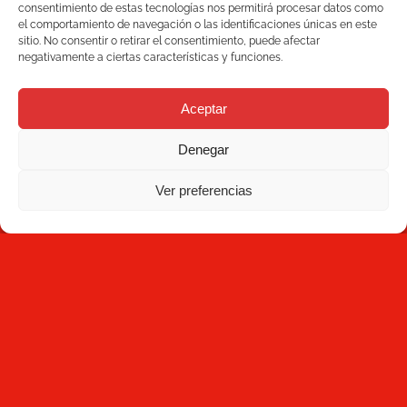
Mecesa
consentimiento de estas tecnologías nos permitirá procesar datos como
el comportamiento de navegación o las identificaciones únicas en este
sitio. No consentir o retirar el consentimiento, puede afectar
Contacto
negativamente a ciertas características y funciones.
NEWSLETTER
Aceptar
Denegar
Ver preferencias
Suscríbete
Al hacer clic en Suscríbete, aceptas haber leído la
Política
de Privacidad
y que Mecesa almacene y procese la
información personal suministrada arriba para
proporcionarte el contenido solicitado.