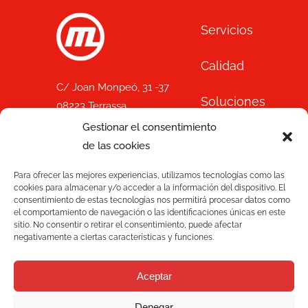
Servicios
Calidad
C/ Joan Monpeó, 31 -37
Soluciones
08223 Terrassa
Barcelona, España
Gestionar el consentimiento
Blog
+34 93 736 35 00
de las cookies
mecesa@mecesa.com
Mecesa
Para ofrecer las mejores experiencias, utilizamos tecnologías como las
cookies para almacenar y/o acceder a la información del dispositivo. El
consentimiento de estas tecnologías nos permitirá procesar datos como
Contacto
el comportamiento de navegación o las identificaciones únicas en este
sitio. No consentir o retirar el consentimiento, puede afectar
negativamente a ciertas características y funciones.
NEWSLETTER
Aceptar
Denegar