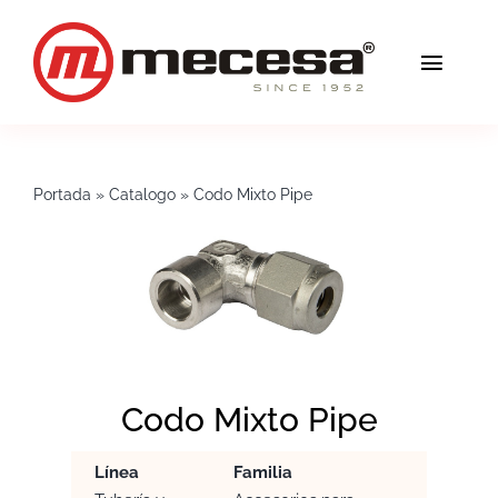
Saltar
al
Toggl
contenido
Navig
Servicios
Portada
»
Catalogo
»
Codo Mixto Pipe
Calidad
Soluciones
Blog
Mecesa
Codo Mixto Pipe
Contacto
Línea
Familia