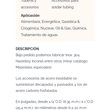
Tubería y
Accesorios para
accesorios
soldar tubing
Aplicación
Alimentaria, Energética, Gasística &
Criogénica, Nuclear, Oil & Gas, Química,
Tratamiento de aguas
DESCRIPCIÓN
Bajo pedido podemos fabricar Inox. 304
Hastelloy Inconel entre otros (mirar catálogo
Materiales especiales).
Los accesorios de acero inoxidable se
suministran decapados y pasivados y los de
acero carbono fosfatados.
En pulgadas, desde 1/4″O.D. (6.35 m.m.) a 1″O.D.
(25.4 m.m.); en milimetros desde 6 a 20 m.m.