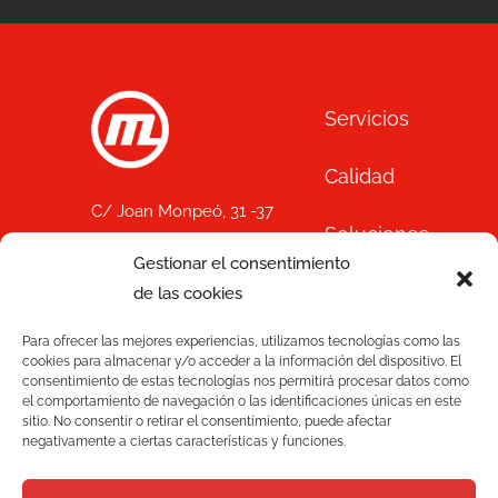
Servicios
Calidad
C/ Joan Monpeó, 31 -37
Soluciones
08223 Terrassa
Gestionar el consentimiento
Barcelona, España
Blog
de las cookies
+34 93 736 35 00
mecesa@mecesa.com
Para ofrecer las mejores experiencias, utilizamos tecnologías como las
Mecesa
cookies para almacenar y/o acceder a la información del dispositivo. El
consentimiento de estas tecnologías nos permitirá procesar datos como
el comportamiento de navegación o las identificaciones únicas en este
Contacto
sitio. No consentir o retirar el consentimiento, puede afectar
negativamente a ciertas características y funciones.
NEWSLETTER