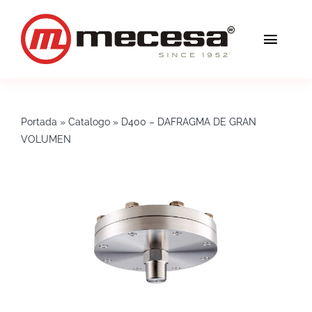
Saltar
al
Toggl
contenido
Navig
Servicios
Portada
»
Catalogo
»
D400 – DAFRAGMA DE GRAN
Calidad
VOLUMEN
Soluciones
Blog
Mecesa
Contacto