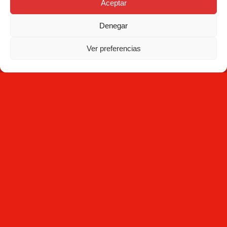
Aceptar
Denegar
Ver preferencias
Suscríbete
Al hacer clic en Suscríbete, aceptas haber leído la
Política
de Privacidad
y que Mecesa almacene y procese la
información personal suministrada arriba para
proporcionarte el contenido solicitado.
Mecesa © 2026 Todos los derechos reservados -