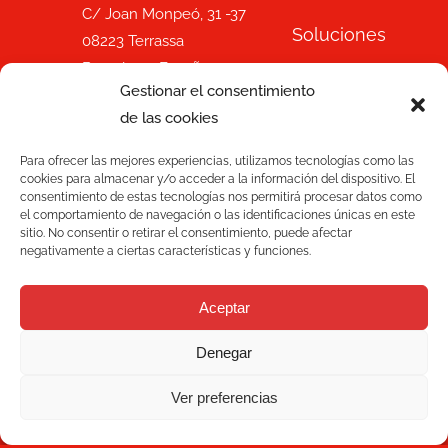
C/ Joan Monpeó, 31 -37
Soluciones
08223 Terrassa
Barcelona, España
Blog
Gestionar el consentimiento
+34 93 736 35 00
de las cookies
mecesa@mecesa.com
Mecesa
Para ofrecer las mejores experiencias, utilizamos tecnologías como las
cookies para almacenar y/o acceder a la información del dispositivo. El
Contacto
consentimiento de estas tecnologías nos permitirá procesar datos como
el comportamiento de navegación o las identificaciones únicas en este
sitio. No consentir o retirar el consentimiento, puede afectar
NEWSLETTER
negativamente a ciertas características y funciones.
Aceptar
Denegar
Ver preferencias
Suscríbete