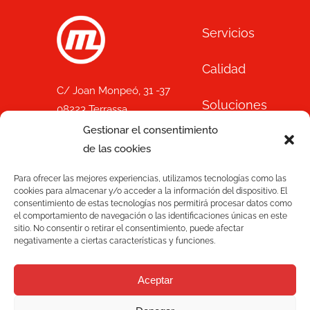
Servicios
Calidad
C/ Joan Monpeó, 31 -37
Soluciones
08223 Terrassa
Barcelona, España
Gestionar el consentimiento
Blog
+34 93 736 35 00
de las cookies
mecesa@mecesa.com
Mecesa
Para ofrecer las mejores experiencias, utilizamos tecnologías como las
cookies para almacenar y/o acceder a la información del dispositivo. El
consentimiento de estas tecnologías nos permitirá procesar datos como
Contacto
el comportamiento de navegación o las identificaciones únicas en este
sitio. No consentir o retirar el consentimiento, puede afectar
negativamente a ciertas características y funciones.
NEWSLETTER
Aceptar