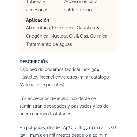
Tubería y
Accesorios para
accesorios
soldar tubing
Aplicación
Alimentaria, Energética, Gasística &
Criogénica, Nuclear, Oil & Gas, Química,
Tratamiento de aguas
DESCRIPCIÓN
Bajo pedido podemos fabricar Inox. 304
Hastelloy Inconel entre otros (mirar catálogo
Materiales especiales).
Los accesorios de acero inoxidable se
suministran decapados y pasivados y los de
acero carbono fosfatados.
En pulgadas, desde 1/4″O.D. (6.35 m.m.) a 1″O.D.
(25.4 m.m.); en milimetros desde 6 a 20 m.m.