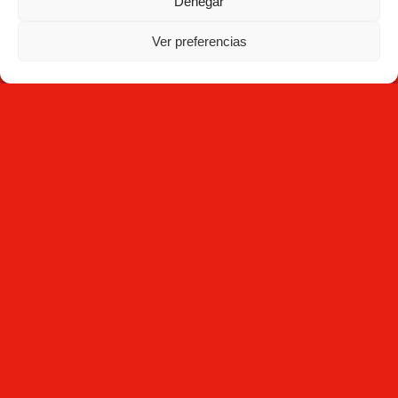
Denegar
Ver preferencias
Suscríbete
Al hacer clic en Suscríbete, aceptas haber leído la
Política
de Privacidad
y que Mecesa almacene y procese la
información personal suministrada arriba para
proporcionarte el contenido solicitado.
Mecesa © 2026 Todos los derechos reservados -
Desarrollado por
Interactivos
Aviso legal
| Política de cookies |
Política de Privacidad