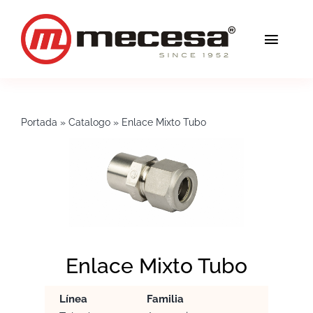
Saltar
al
Toggl
contenido
Navig
Servicios
Portada
»
Catalogo
»
Enlace Mixto Tubo
Calidad
Soluciones
Blog
Mecesa
Enlace Mixto Tubo
Contacto
Línea
Familia