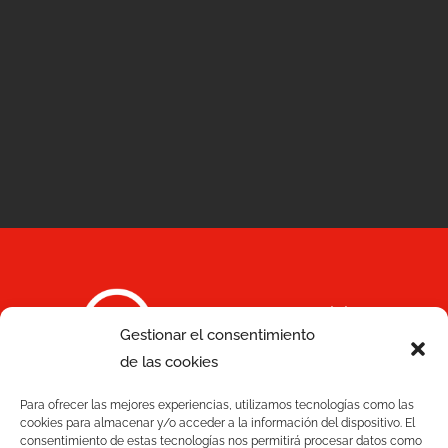
Servicios
Gestionar el consentimiento
de las cookies
Calidad
C/ Joan Monpeó, 31 -37
Para ofrecer las mejores experiencias, utilizamos tecnologías como las
Soluciones
08223 Terrassa
cookies para almacenar y/o acceder a la información del dispositivo. El
consentimiento de estas tecnologías nos permitirá procesar datos como