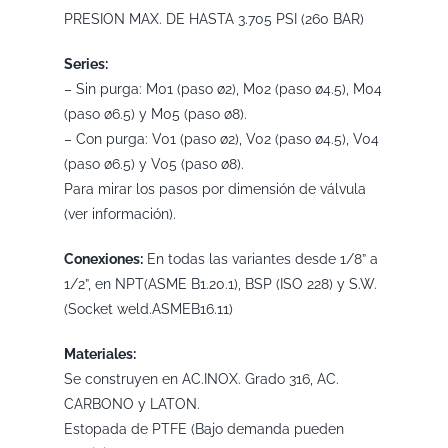
PRESION MAX. DE HASTA 3.705 PSI (260 BAR)
Series:
– Sin purga: M01 (paso ø2), M02 (paso ø4.5), M04
(paso ø6.5) y M05 (paso ø8).
– Con purga: V01 (paso ø2), V02 (paso ø4.5), V04
(paso ø6.5) y V05 (paso ø8).
Para mirar los pasos por dimensión de válvula
(ver información).
Conexiones:
En todas las variantes desde 1/8” a
1/2”, en NPT(ASME B1.20.1), BSP (ISO 228) y S.W.
(Socket weld.ASMEB16.11)
Materiales:
Se construyen en AC.INOX. Grado 316, AC.
CARBONO y LATON.
Estopada de PTFE (Bajo demanda pueden