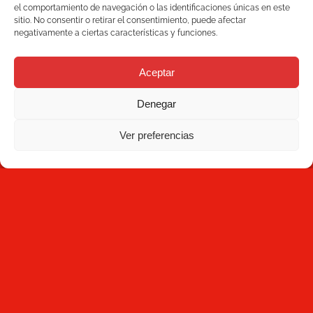
Barcelona, España
el comportamiento de navegación o las identificaciones únicas en este
Blog
+34 93 736 35 00
sitio. No consentir o retirar el consentimiento, puede afectar
negativamente a ciertas características y funciones.
mecesa@mecesa.com
Mecesa
Aceptar
Contacto
Denegar
NEWSLETTER
Ver preferencias
Suscríbete
Al hacer clic en Suscríbete, aceptas haber leído la
Política