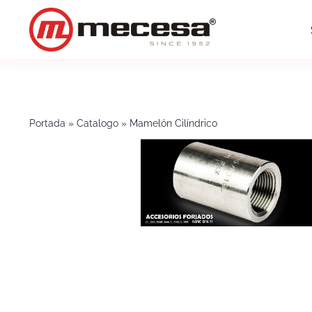
Saltar
al
contenido
Portada
»
Catalogo
»
Mamelón Cilíndrico