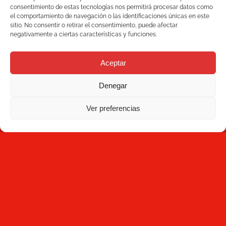
Mecesa
consentimiento de estas tecnologías nos permitirá procesar datos como
el comportamiento de navegación o las identificaciones únicas en este
sitio. No consentir o retirar el consentimiento, puede afectar
Contacto
negativamente a ciertas características y funciones.
NEWSLETTER
Aceptar
Denegar
Ver preferencias
Suscríbete
Al hacer clic en Suscríbete, aceptas haber leído la
Política
de Privacidad
y que Mecesa almacene y procese la
información personal suministrada arriba para
proporcionarte el contenido solicitado.