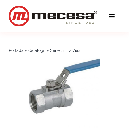
Saltar
al
Toggl
contenido
Navig
Servicios
Portada
»
Catalogo
»
Serie 71 – 2 Vías
Calidad
Soluciones
Blog
Mecesa
Contacto