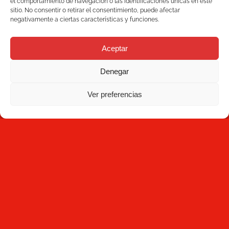
el comportamiento de navegación o las identificaciones únicas en este
sitio. No consentir o retirar el consentimiento, puede afectar
C/ Joan Monpeó, 31 -37
negativamente a ciertas características y funciones.
Soluciones
08223 Terrassa
Barcelona, España
Aceptar
Blog
+34 93 736 35 00
mecesa@mecesa.com
Denegar
Mecesa
Ver preferencias
Contacto
NEWSLETTER
Suscríbete