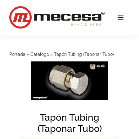
Saltar
al
Toggl
contenido
Navig
Servicios
Portada
»
Catalogo
»
Tapón Tubing (Taponar Tubo)
Calidad
Soluciones
Blog
Mecesa
Tapón Tubing
(Taponar Tubo)
Contacto