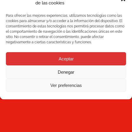
08223 Terrassa
de las cookies
Barcelona, España
Blog
Para ofrecer las mejores experiencias, utilizamos tecnologías como las
+34 93 736 35 00
cookies para almacenar y/o acceder a la información del dispositivo. El
mecesa@mecesa.com
consentimiento de estas tecnologías nos permitirá procesar datos como
Mecesa
el comportamiento de navegación o las identificaciones únicas en este
sitio. No consentir o retirar el consentimiento, puede afectar
negativamente a ciertas características y funciones.
Contacto
Aceptar
NEWSLETTER
Denegar
Ver preferencias
Suscríbete