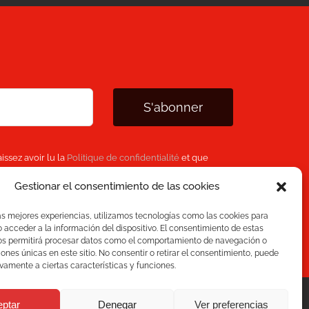
S'abonner
issez avoir lu la
Politique de confidentialité
et que
 personnelles fournies ci-dessus pour vous fournir le
Gestionar el consentimiento de las cookies
as mejores experiencias, utilizamos tecnologías como las cookies para
acceder a la información del dispositivo. El consentimiento de estas
os permitirá procesar datos como el comportamiento de navegación o
ciones únicas en este sitio. No consentir o retirar el consentimiento, puede
vamente a ciertas características y funciones.
eptar
Denegar
Ver preferencias