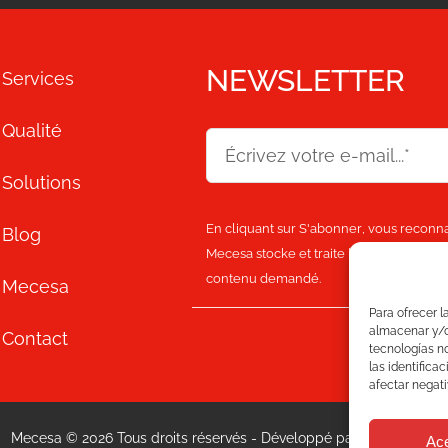
NEWSLETTER
Services
Qualité
Solutions
En cliquant sur
S'abonner
, vous reconna
Blog
Mecesa stocke et traite les informations
contenu demandé.
Mecesa
Para ofrecer l
almacenar y/o 
Contact
tecnologías n
las identifica
afectar negati
Mecesa © 2026 Tous droits réservés - Développé par
Interactivos
Ac