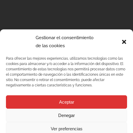
Gestionar el consentimiento
de las cookies
Para ofrecer las mejores experiencias, utilizamos tecnologías como las
cookies para almacenar y/o acceder a la información del dispositivo. El
Services
consentimiento de estas tecnologías nos permitirá procesar datos como
el comportamiento de navegación o las identificaciones únicas en este
Qualité
sitio. No consentir o retirar el consentimiento, puede afectar
negativamente a ciertas características y funciones.
C/ Joan Monpeó, 31 -37
Solutions
08223 Terrassa
Aceptar
Barcelone Espagne
Blog
+34 93 736 35 00
Denegar
mecesa@mecesa.com
Mecesa
Ver preferencias