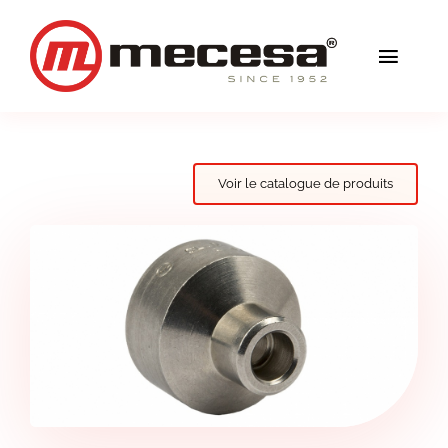
Skip
to
Toggl
content
Navig
Services
Qualité
Voir le catalogue de produits
Solutions
Blog
Mecesa
Contact