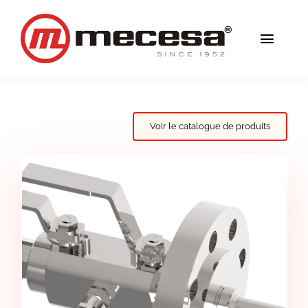
Skip
to
Toggl
content
Navig
Services
Qualité
Voir le catalogue de produits
Solutions
Blog
Mecesa
Contact