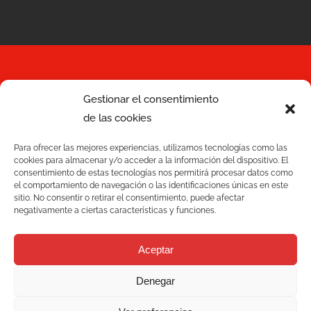
Gestionar el consentimiento
Services
de las cookies
Qualité
Para ofrecer las mejores experiencias, utilizamos tecnologías como las
cookies para almacenar y/o acceder a la información del dispositivo. El
C/ Joan Monpeó, 31 -37
consentimiento de estas tecnologías nos permitirá procesar datos como
Solutions
08223 Terrassa
el comportamiento de navegación o las identificaciones únicas en este
sitio. No consentir o retirar el consentimiento, puede afectar
Barcelone Espagne
Blog
negativamente a ciertas características y funciones.
+34 93 736 35 00
mecesa@mecesa.com
Mecesa
Aceptar
Denegar
Contact