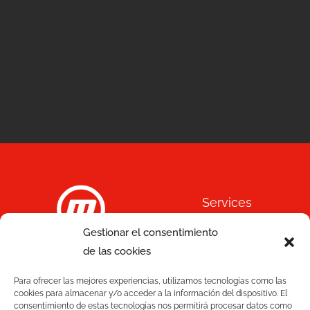
Services
Gestionar el consentimiento
Qualité
de las cookies
C/ Joan Monpeó, 31 -37
Solutions
08223 Terrassa
Para ofrecer las mejores experiencias, utilizamos tecnologías como las
cookies para almacenar y/o acceder a la información del dispositivo. El
Barcelone Espagne
consentimiento de estas tecnologías nos permitirá procesar datos como