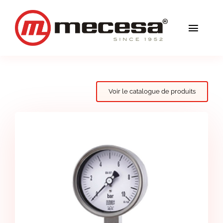
Skip
to
Toggl
content
Navig
Services
Qualité
Voir le catalogue de produits
Solutions
Blog
Mecesa
Contact