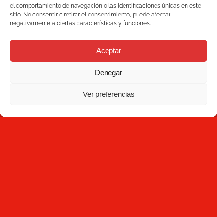
Blog
+34 93 736 35 00
el comportamiento de navegación o las identificaciones únicas en este
sitio. No consentir o retirar el consentimiento, puede afectar
mecesa@mecesa.com
negativamente a ciertas características y funciones.
Mecesa
Contact
Aceptar
Denegar
NEWSLETTER
Ver preferencias
S'abonner
En cliquant sur
S'abonner
, vous reconnaissez avoir lu la
Politique de confidentialité
et que Mecesa stocke et traite les