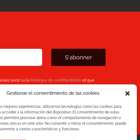
S'abonner
issez avoir lu la
Politique de confidentialité
et que
 personnelles fournies ci-dessus pour vous fournir le
Gestionar el consentimiento de las cookies
as mejores experiencias, utilizamos tecnologías como las cookies para
acceder a la información del dispositivo. El consentimiento de estas
os permitirá procesar datos como el comportamiento de navegación o
ciones únicas en este sitio. No consentir o retirar el consentimiento, puede
vamente a ciertas características y funciones.