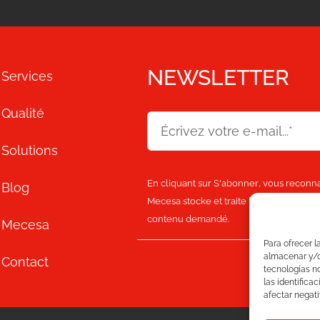
NEWSLETTER
Services
Qualité
Solutions
En cliquant sur
S'abonner
, vous reconna
Blog
Mecesa stocke et traite les informations
contenu demandé.
Mecesa
Para ofrecer l
almacenar y/o 
Contact
tecnologías n
las identifica
afectar negati