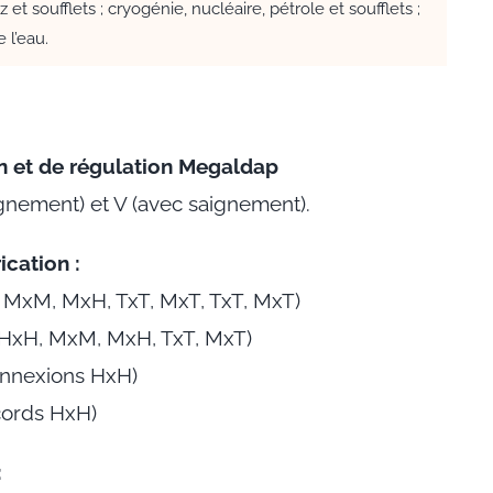
 et soufflets ; cryogénie, nucléaire, pétrole et soufflets ;
 l’eau.
n et de régulation Megaldap
nement) et V (avec saignement).
ication :
, MxM, MxH, TxT, MxT, TxT, MxT)
s HxH, MxM, MxH, TxT, MxT)
onnexions HxH)
cords HxH)
: