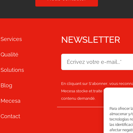
NEWSLETTER
Services
Qualité
Solutions
En cliquant sur
S'abonner
, vous reconna
Blog
Mecesa stocke et traite les informations
contenu demandé.
Mecesa
Para ofrecer l
almacenar y/o 
Contact
tecnologías n
las identifica
afectar negati