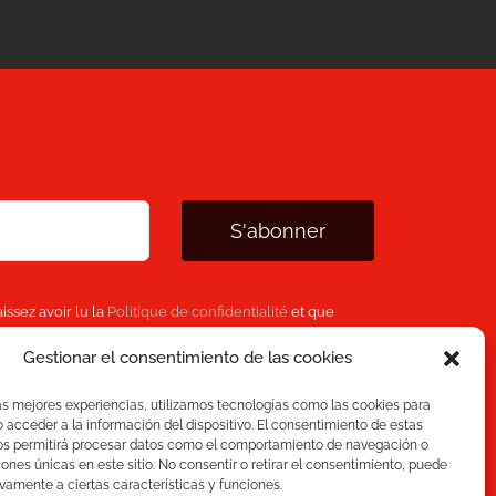
S'abonner
issez avoir lu la
Politique de confidentialité
et que
 personnelles fournies ci-dessus pour vous fournir le
Gestionar el consentimiento de las cookies
as mejores experiencias, utilizamos tecnologías como las cookies para
acceder a la información del dispositivo. El consentimiento de estas
os permitirá procesar datos como el comportamiento de navegación o
ciones únicas en este sitio. No consentir o retirar el consentimiento, puede
vamente a ciertas características y funciones.