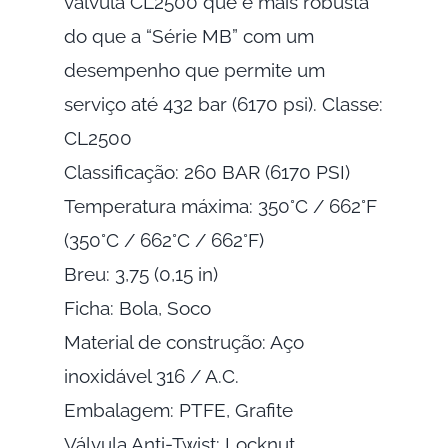
válvula CL2500 que é mais robusta
do que a “Série MB” com um
desempenho que permite um
serviço até 432 bar (6170 psi). Classe:
CL2500
Classificação: 260 BAR (6170 PSI)
Temperatura máxima: 350°C / 662°F
(350°C / 662°C / 662°F)
Breu: 3,75 (0,15 in)
Ficha: Bola, Soco
Material de construção: Aço
inoxidável 316 / A.C.
Embalagem: PTFE, Grafite
Válvula Anti-Twist: Locknut