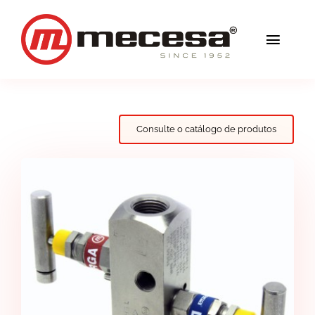
Skip
to
Toggl
content
Navig
Serviços
Qualidade
Consulte o catálogo de produtos
Soluções
Blog
Mecesa
Contacto