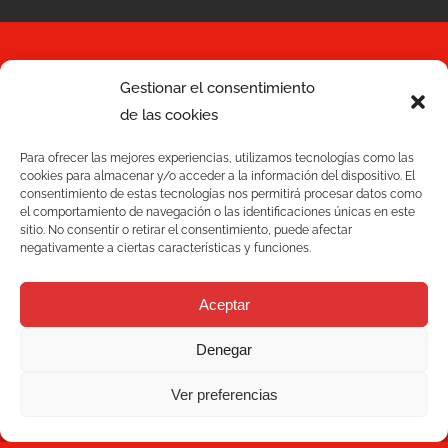
Gestionar el consentimiento
Serviços
de las cookies
Qualidade
Para ofrecer las mejores experiencias, utilizamos tecnologías como las
cookies para almacenar y/o acceder a la información del dispositivo. El
C/ Joan Monpeó, 31 -37
consentimiento de estas tecnologías nos permitirá procesar datos como
Soluções
el comportamiento de navegación o las identificaciones únicas en este
08223 Terrassa
sitio. No consentir o retirar el consentimiento, puede afectar
Barcelona Espanha
negativamente a ciertas características y funciones.
Blog
+34 93 736 35 00
mecesa@mecesa.com
Aceptar
Mecesa
Denegar
Contacto
Ver preferencias
BOLETIM DE NOTÍCIAS