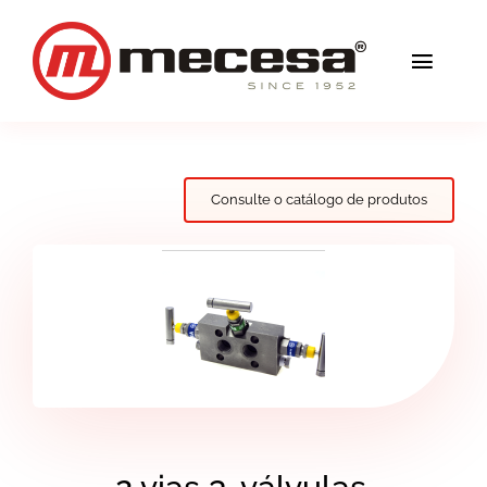
Skip
to
Toggl
content
Navig
Serviços
Qualidade
Consulte o catálogo de produtos
Soluções
Blog
Mecesa
Contacto