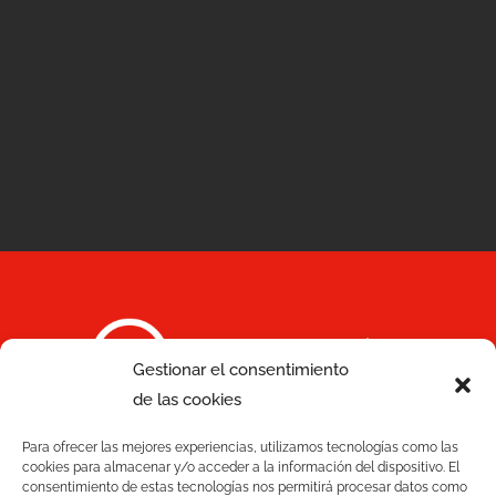
Serviços
Gestionar el consentimiento
de las cookies
Qualidade
C/ Joan Monpeó, 31 -37
Para ofrecer las mejores experiencias, utilizamos tecnologías como las
Soluções
08223 Terrassa
cookies para almacenar y/o acceder a la información del dispositivo. El
consentimiento de estas tecnologías nos permitirá procesar datos como