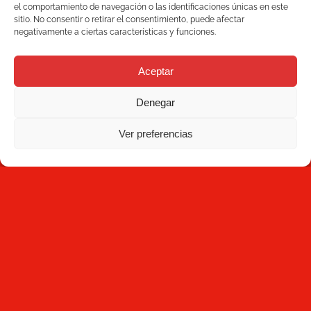
Barcelona Espanha
el comportamiento de navegación o las identificaciones únicas en este
Blog
+34 93 736 35 00
sitio. No consentir o retirar el consentimiento, puede afectar
negativamente a ciertas características y funciones.
mecesa@mecesa.com
Mecesa
Aceptar
Contacto
Denegar
BOLETIM DE NOTÍCIAS
Ver preferencias
Se inscrever
Ao clicar em Se inscrever, você concorda que leu a
Política de