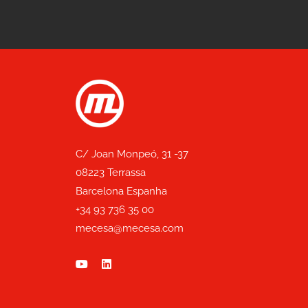
C/ Joan Monpeó, 31 -37
08223 Terrassa
Barcelona Espanha
+34 93 736 35 00
mecesa@mecesa.com