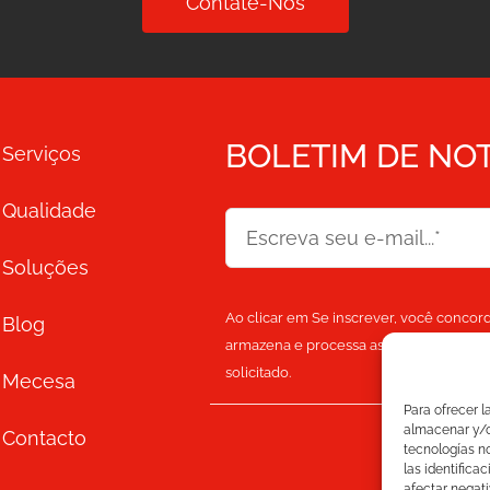
Contate-Nos
BOLETIM DE NOT
Serviços
Qualidade
Soluções
Ao clicar em Se inscrever, você concor
Blog
armazena e processa as informações pe
solicitado.
Mecesa
Para ofrecer l
almacenar y/o 
Contacto
tecnologías n
las identifica
afectar negati