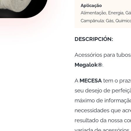
Aplicação
Alimentação, Energia, Gá
Campânula; Gás, Químic
DESCRIPCIÓN:
Acessórios para tubo
Megalok®
.
A
MECESA
tem o praz
seu desejo de perfeiç
máximo de informação
necessidades que acre
resultado da nossa co
variada de acessórios.