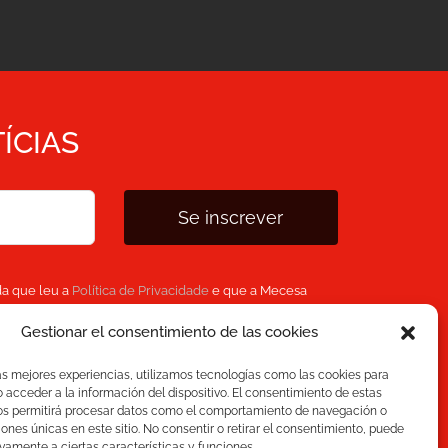
ÍCIAS
Se inscrever
da que leu a
Política de Privacidade
e que a Mecesa
ssoais fornecidas acima para fornecer o conteúdo
Gestionar el consentimiento de las cookies
as mejores experiencias, utilizamos tecnologías como las cookies para
acceder a la información del dispositivo. El consentimiento de estas
os permitirá procesar datos como el comportamiento de navegación o
ciones únicas en este sitio. No consentir o retirar el consentimiento, puede
vamente a ciertas características y funciones.