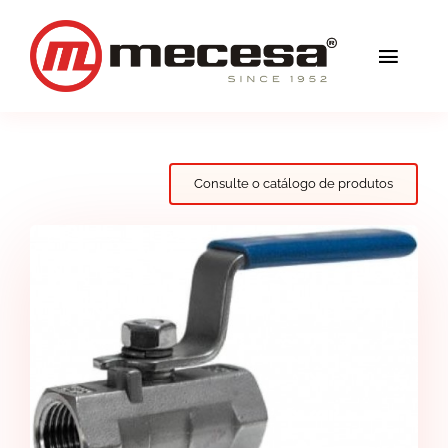
Skip
to
Toggl
content
Navig
Serviços
Qualidade
Consulte o catálogo de produtos
Soluções
Blog
Mecesa
Contacto