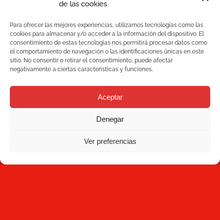
de las cookies
Barcelona Espanha
Blog
Para ofrecer las mejores experiencias, utilizamos tecnologías como las
+34 93 736 35 00
cookies para almacenar y/o acceder a la información del dispositivo. El
mecesa@mecesa.com
consentimiento de estas tecnologías nos permitirá procesar datos como
Mecesa
el comportamiento de navegación o las identificaciones únicas en este
sitio. No consentir o retirar el consentimiento, puede afectar
negativamente a ciertas características y funciones.
Contacto
Aceptar
BOLETIM DE NOTÍCIAS
Denegar
Ver preferencias
Se inscrever