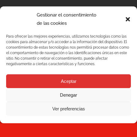
Gestionar el consentimiento
de las cookies
Para ofrecer las mejores experiencias, utilizamos tecnologías como las
cookies para almacenar y/o acceder a la información del dispositivo. El
Serviços
consentimiento de estas tecnologías nos permitirá procesar datos como
el comportamiento de navegación o las identificaciones únicas en este
sitio. No consentir o retirar el consentimiento, puede afectar
Qualidade
negativamente a ciertas características y funciones.
C/ Joan Monpeó, 31 -37
Soluções
08223 Terrassa
Aceptar
Barcelona Espanha
Blog
Denegar
+34 93 736 35 00
mecesa@mecesa.com
Ver preferencias
Mecesa
Contacto