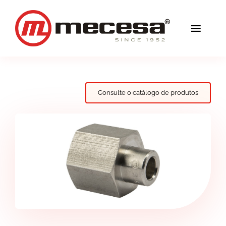
Skip
to
Toggl
content
Navig
Serviços
Qualidade
Consulte o catálogo de produtos
Soluções
Blog
Mecesa
Contacto