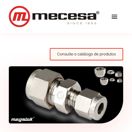
Skip
to
Toggl
content
Navig
Serviços
Qualidade
Consulte o catálogo de produtos
Soluções
Blog
Mecesa
Contacto