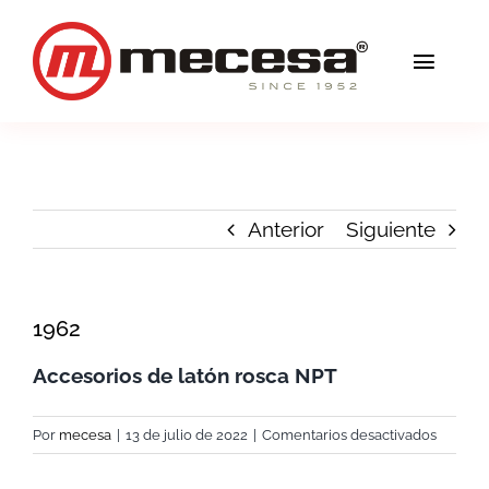
Saltar
al
Toggl
contenido
Navig
Servicios
Calidad
Anterior
Siguiente
Soluciones
Blog
1962
Accesorios de latón rosca NPT
Mecesa
en
Por
mecesa
|
13 de julio de 2022
|
Comentarios desactivados
Contacto
1962