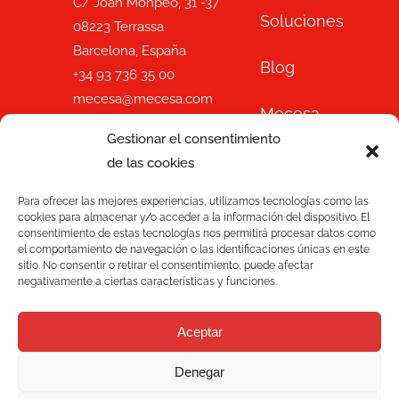
C/ Joan Monpeó, 31 -37
Soluciones
08223 Terrassa
Barcelona, España
Blog
+34 93 736 35 00
mecesa@mecesa.com
Mecesa
Gestionar el consentimiento
Contacto
de las cookies
Para ofrecer las mejores experiencias, utilizamos tecnologías como las
NEWSLETTER
cookies para almacenar y/o acceder a la información del dispositivo. El
consentimiento de estas tecnologías nos permitirá procesar datos como
el comportamiento de navegación o las identificaciones únicas en este
sitio. No consentir o retirar el consentimiento, puede afectar
negativamente a ciertas características y funciones.
Aceptar
Suscríbete
Denegar