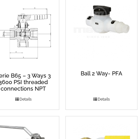
Ball 2 Way- PFA
erie B65 – 3 Ways 3
3600 PSI threaded
connections NPT
Details
Details