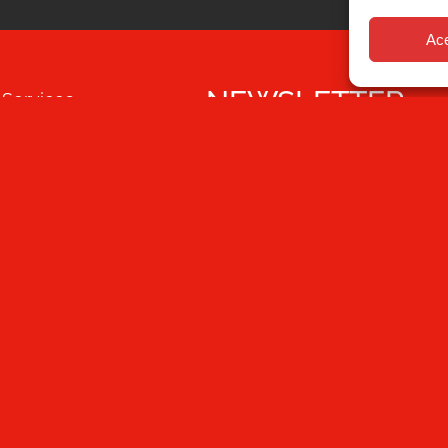
Ac
NEWSLETTER
Services
Quality
Solutions
By clicking Subscribe, you agree that y
Blog
and processes the personal information
content.
Mecesa
Contact