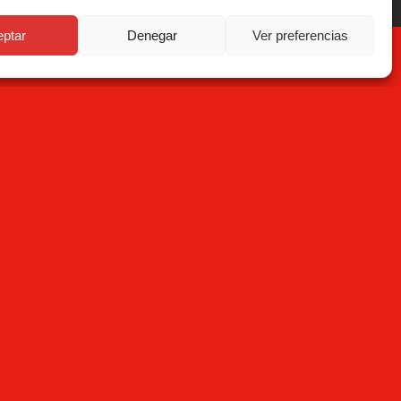
eptar
Denegar
Ver preferencias
Subscribe
ou have read the
Privacy Policy
and that Mecesa stores
 provided above to provide you with the requested