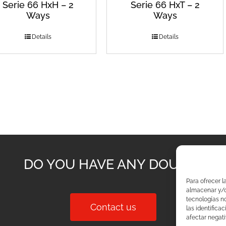
Serie 66 HxH – 2
Serie 66 HxT – 2
Ways
Ways
Details
Details
DO YOU HAVE ANY DOUBT?
Para ofrecer l
almacenar y/o 
tecnologías n
Contact us
las identifica
afectar negati