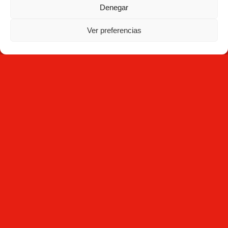
Denegar
NEWSLETTER
Ver preferencias
Suscríbete
Al hacer clic en Suscríbete, aceptas haber leído la
Política
de Privacidad
y que Mecesa almacene y procese la
información personal suministrada arriba para
proporcionarte el contenido solicitado.