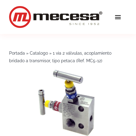
Saltar
al
Toggl
contenido
Navig
Servicios
Portada
»
Catalogo
»
1 via 2 válvulas, acoplamiento
Calidad
bridado a transmisor, tipo petaca (Ref. MC5-12)
Soluciones
Blog
Mecesa
Contacto