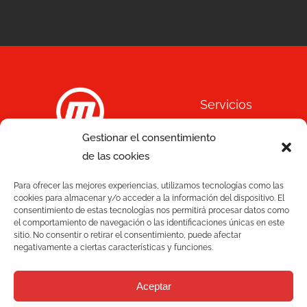
Servicios
Gestionar el consentimiento
Calidad
de las cookies
C/ Joan Monpeó, 31 -37
Soluciones
08223 Terrassa
Para ofrecer las mejores experiencias, utilizamos tecnologías como las
Barcelona, España
cookies para almacenar y/o acceder a la información del dispositivo. El
Blog
consentimiento de estas tecnologías nos permitirá procesar datos como
+34 93 736 35 00
el comportamiento de navegación o las identificaciones únicas en este
mecesa@mecesa.com
sitio. No consentir o retirar el consentimiento, puede afectar
Mecesa
negativamente a ciertas características y funciones.
Contacto
Aceptar