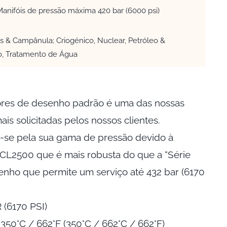
Manifóis de pressão máxima 420 bar (6000 psi)
s & Campânula; Criogénico, Nuclear, Petróleo &
o, Tratamento de Água
tores de desenho padrão é uma das nossas
ais solicitadas pelos nossos clientes.
se pela sua gama de pressão devido à
CL2500 que é mais robusta do que a “Série
o que permite um serviço até 432 bar (6170
 (6170 PSI)
50°C / 662°F (350°C / 662°C / 662°F)