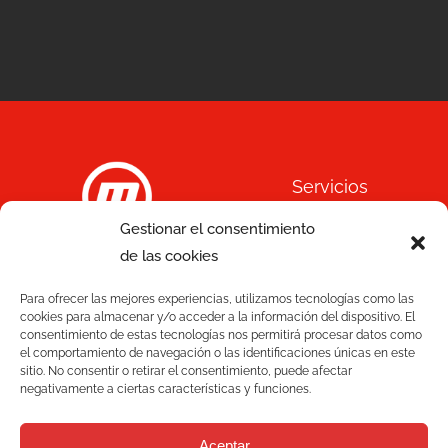
Servicios
Gestionar el consentimiento
Calidad
de las cookies
C/ Joan Monpeó, 31 -37
Soluciones
08223 Terrassa
Para ofrecer las mejores experiencias, utilizamos tecnologías como las
cookies para almacenar y/o acceder a la información del dispositivo. El
Barcelona, España
consentimiento de estas tecnologías nos permitirá procesar datos como
Blog
+34 93 736 35 00
el comportamiento de navegación o las identificaciones únicas en este
sitio. No consentir o retirar el consentimiento, puede afectar
mecesa@mecesa.com
negativamente a ciertas características y funciones.
Mecesa
Contacto
Aceptar