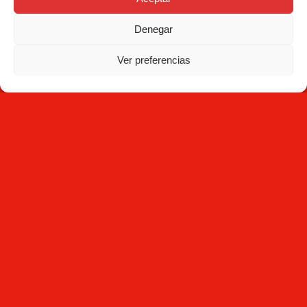
Denegar
NEWSLETTER
Ver preferencias
Suscríbete
Al hacer clic en Suscríbete, aceptas haber leído la
Política
de Privacidad
y que Mecesa almacene y procese la
información personal suministrada arriba para
proporcionarte el contenido solicitado.