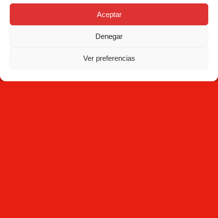
Aceptar
Denegar
Services
Ver preferencias
Qualité
C/ Joan Monpeó, 31 -37
Solutions
08223 Terrassa
Barcelone Espagne
Blog
+34 93 736 35 00
mecesa@mecesa.com
Mecesa
Contact
NEWSLETTER