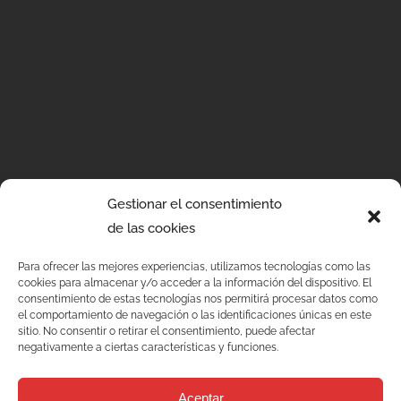
Gestionar el consentimiento
de las cookies
Para ofrecer las mejores experiencias, utilizamos tecnologías como las
cookies para almacenar y/o acceder a la información del dispositivo. El
consentimiento de estas tecnologías nos permitirá procesar datos como
el comportamiento de navegación o las identificaciones únicas en este
Services
sitio. No consentir o retirar el consentimiento, puede afectar
negativamente a ciertas características y funciones.
Qualité
Aceptar
C/ Joan Monpeó, 31 -37