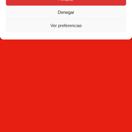
Solutions
08223 Terrassa
Denegar
Barcelone Espagne
Blog
+34 93 736 35 00
Ver preferencias
mecesa@mecesa.com
Mecesa
Contact
NEWSLETTER
S'abonner